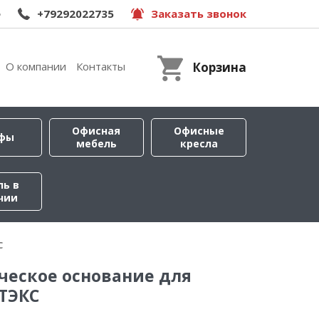
e
+79292022735
Заказать звонок
О компании
Контакты
Корзина
Офисная
Офисные
фы
мебель
кресла
ль в
чии
С
ческое основание для
ТЭКС