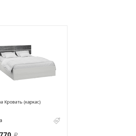
а Кровать (каркас)
а
 770