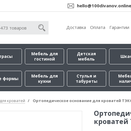
hello@100divanov.onlin
Доставка
Оплата
Гарантии
Мебель для
Детская
трасы
Шка
гостиной
мебель
Мебель для
Стулья и
Мебе
е формы
кухни
табуреты
нали
для кроватей
Ортопедическое основание для кроватей ТЭК
Ортопеди
кроватей 