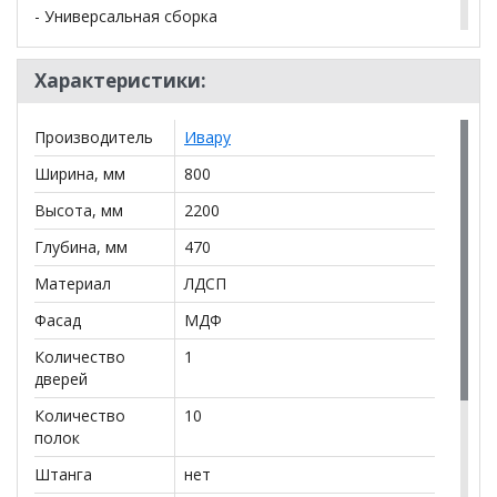
- Универсальная сборка
Вес: 90 кг Объём: 0.161 м
3
Характеристики:
*Дополнительную информацию о том, как купить
Производитель
Ивару
Стеллаж Урбан 3
уточняйте у нашего менеджера по
телефону
+79292022735
.
Ширина, мм
800
**Цены на официальном сайте
100диванов.com
Высота, мм
2200
действительны только для интернет-магазина
и
Глубина, мм
470
могут отличаться от цен в розничных магазинах-
салонах сети!
Материал
ЛДСП
Фасад
МДФ
Количество
1
дверей
Количество
10
полок
Штанга
нет