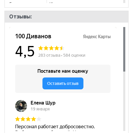
Бренд
Ивару
Стиль
Современный
Отзывы:
Комната
Спальня, Детская
Пол