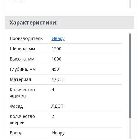
Характеристики:
Производитель
Ивару
*Дополнительную информацию о том, как купить
Комод Николь 8
уточняйте у нашего менеджера по
Ширина, мм
1200
телефону
+79292022735
.
Высота, мм
1000
**Цены на официальном сайте
100диванов.com
Глубина, мм
450
действительны только для интернет-магазина
и
могут отличаться от цен в розничных магазинах-
Материал
ЛДСП
салонах сети!
Количество
4
ящиков
Фасад
ЛДСП
Количество
2
дверей
Бренд
Ивару