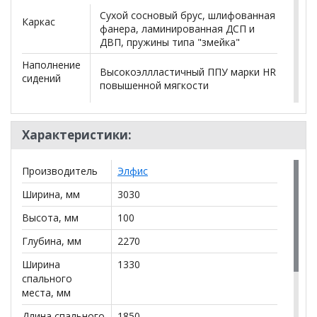
Сухой сосновый брус, шлифованная
Каркас
фанера, ламинированная ДСП и
ДВП, пружины типа "змейка"
Наполнение
Высокоэллластичный ППУ марки HR
сидений
повышенной мягкости
Наполнение
Cинтетическое волокно
подушек
Характеристики:
Холлофайбер
Производитель
Элфис
*Дополнительную информацию о том, как купить
Диван угловой Алекс
уточняйте у нашего менеджера
Ширина, мм
3030
по телефону
+79292022735
.
Высота, мм
100
**Цены на официальном сайте
100диванов.com
Глубина, мм
2270
действительны только для интернет-магазина
и
могут отличаться от цен в розничных магазинах-
Ширина
1330
салонах сети!
спального
места, мм
Длина спального
1850