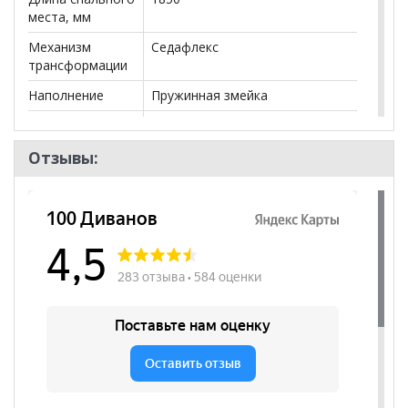
места, мм
Механизм
Седафлекс
трансформации
Наполнение
Пружинная змейка
Посадочных
3
мест
Отзывы:
Наличие короба
нет
Форма
Угловой
Высота
470
посадочного
места, мм
Наличие
да
подлокотников
Декоративные
нет
подушки
Бренд
Элфис