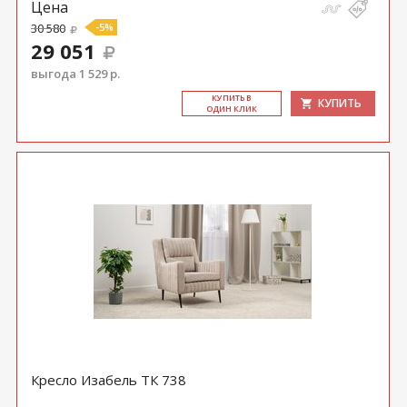
Цена
30 580
-5%
29 051
выгода 1 529 р.
КУ­ПИТЬ В
КУПИТЬ
ОДИН КЛИК
Кресло Изабель ТК 738