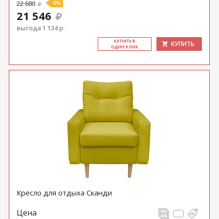
22 680
-5%
21 546
выгода 1 134 р.
КУ­ПИТЬ В
КУПИТЬ
ОДИН КЛИК
Кресло для отдыха Сканди
Цена