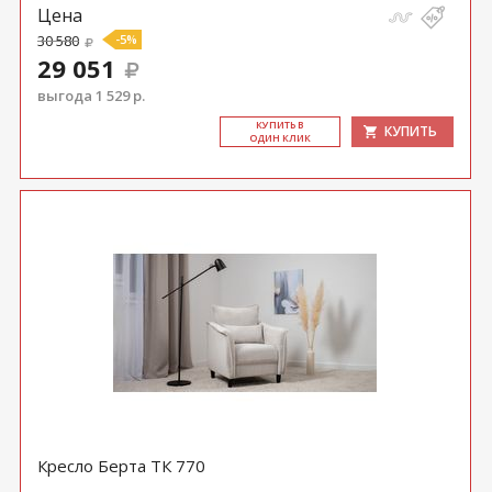
Цена
30 580
-5%
29 051
выгода 1 529 р.
КУ­ПИТЬ В
КУПИТЬ
ОДИН КЛИК
Кресло Берта ТК 770