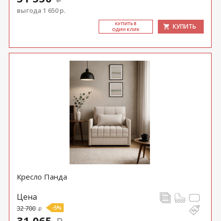
выгода 1 650 р.
КУ­ПИТЬ В
КУПИТЬ
ОДИН КЛИК
Кресло Панда
Цена
32 700
-5%
31 065