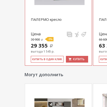
ПАЛЕРМО кресло
ПАЛ
Цена
Цен
30 900
-5%
66 60
29 355
63
выгода 1 545 р.
выгод
КУПИТЬ
КУ­ПИТЬ В ОДИН КЛИК
КУ­П
Могут дополнить