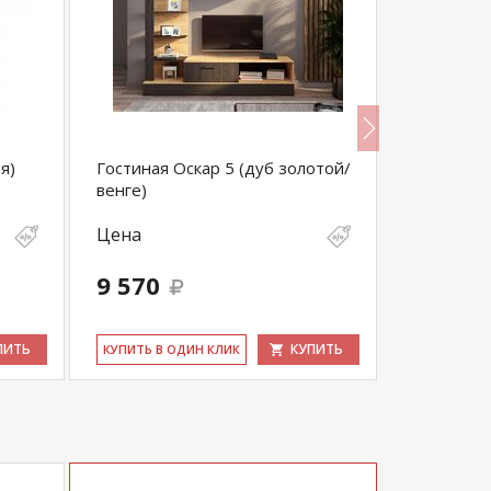
я)
Гостиная Оскар 5 (дуб золотой/
Гостиная 
венге)
Белый
Цена
Цена
9 570
13 536
ПИТЬ
КУПИТЬ
КУ­ПИТЬ В ОДИН КЛИК
КУ­ПИТЬ В 