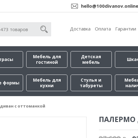
hello@100divanov.onlin
Доставка
Оплата
Гарантии
Мебель для
Детская
трасы
Шка
гостиной
мебель
Мебель для
Стулья и
Мебе
е формы
кухни
табуреты
нали
диван с оттоманкой
ПАЛЕРМО 