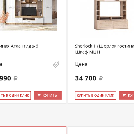
иная Атлантида-6
Sherlock 1 (Шерлок гостина
Шкаф МЦН
а
Цена
 990
34 700
КУПИТЬ
КУ
ИТЬ В ОДИН КЛИК
КУ­ПИТЬ В ОДИН КЛИК