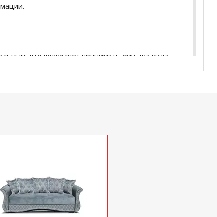
рмации.
альным, что позволяет принимать ему два вида
купить
ПАЛЕРМО диван с оттоманкой
уточняйте у
5
.
com
действительны только для интернет-
ичных магазинах-салонах сети!