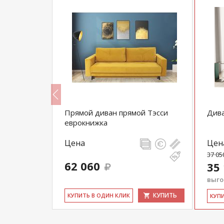
39
Прямой диван прямой Тэсси
Дива
еврокнижка
Цена
Цен
37 05
62 060
35
выгод
КУПИТЬ
КУПИТЬ
КУ­ПИТЬ В ОДИН КЛИК
КУ­П