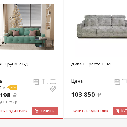
н Бруно 2 БД
Диван Престон 3М
а
Цена
0
-5%
103 850
 198
а 1 852 р.
КУ
КУПИТЬ
КУ­ПИТЬ В ОДИН КЛИК
ИТЬ В ОДИН КЛИК