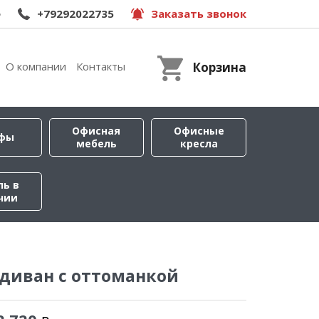
e
+79292022735
Заказать звонок
О компании
Контакты
Корзина
Офисная
Офисные
фы
мебель
кресла
ль в
чии
диван с оттоманкой