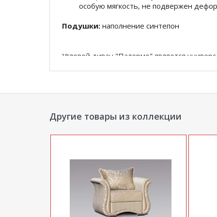
особую мягкость, не подвержен дефо
Подушки:
наполнение синтепон
Угловой диван "Палермо" является универс
трансформации:
- диван угловой правый
- диван угловой левый
Другие товары из коллекции
*Дополнительную информацию о том, как 
нашего менеджера по телефону
+7929202273
**Цены на официальном сайте
100диванов.
магазина
и могут отличаться от цен в розн