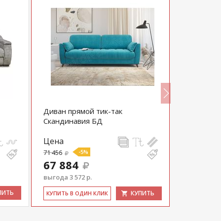
Диван прямой тик-так
Диван Дж
Скандинавия БД
Цена
Цена
71 456
-5%
193 70
67 884
выгода 3 572 р.
ПИТЬ
КУПИТЬ
КУ­ПИТЬ В 
КУ­ПИТЬ В ОДИН КЛИК