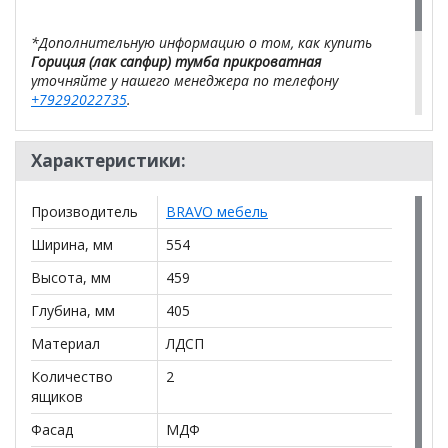
*Дополнительную информацию о том, как купить
Гориция (лак сапфир) тумба прикроватная
уточняйте у нашего менеджера по телефону
+79292022735
.
**Цены на официальном сайте
100диванов.com
действительны только для интернет-магазина
и
Характеристики:
могут отличаться от цен в розничных магазинах-
салонах сети!
Производитель
BRAVO мебель
Ширина, мм
554
Высота, мм
459
Глубина, мм
405
Материал
ЛДСП
Количество
2
ящиков
Фасад
МДФ