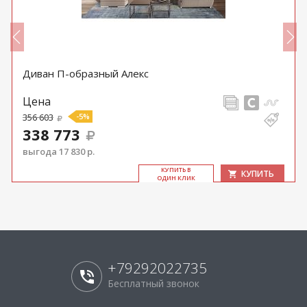
Диван П-образный Алекс
Цена
356 603
-5%
338 773
выгода 17 830 р.
КУ­ПИТЬ В
КУПИТЬ
ОДИН КЛИК
+79292022735
Бесплатный звонок