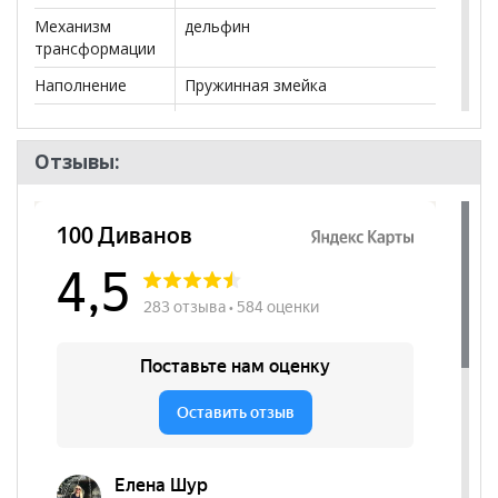
могут отличаться от цен в розничных магазинах-
Механизм
дельфин
салонах сети!
трансформации
Наполнение
Пружинная змейка
Посадочных
3
мест
Отзывы:
Наличие короба
да
Форма
Угловой
Наличие
да
подлокотников
Декоративные
нет
подушки
Бренд
АСМ-Элегант
Стиль
Современный
Комната
Гостиная