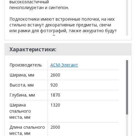
высокоэластичный
пенополиуретан и синтепон.
Подлокотники имеют встроенные полочки, на них
стильно встанут декоративные предметы, свечи
или рамки для фотографий, также аккуратно будут
расположены книги. В углу дивана,
располагается столешница, на которую можно
ставить чашечку вкусного чая и удобно
Характеристики:
расположившись общаться со своей семьёй и
гостями.
Производитель
АСМ-Элегант
Диван также порадует своего обладателя широким
спальным местом, созданное при помощи
Ширина, мм
2600
надёжного спального механизма
«Дельфин». Модель Сенатор – воплощение
Высота, мм
920
элегантности и гармоничности вашего очага.
Глубина, мм
1870
Ширина
1320
*Дополнительную информацию о том, как купить
спального
Диван Сенатор ДУ
уточняйте у нашего менеджера
места, мм
по телефону
+79292022735
.
Длина спального
2000
**Цены на официальном сайте
100диванов.com
места, мм
действительны только для интернет-магазина
и