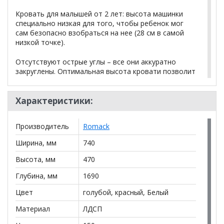
Кровать для малышей от 2 лет: высота машинки
специально низкая для того, чтобы ребенок мог
сам безопасно взобраться на нее (28 см в самой
низкой точке).
Отсутствуют острые углы – все они аккуратно
закруглены. Оптимальная высота кровати позволит
ребенку без сложностей самостоятельно
забираться на кровать. Для безопасности есть
закругленные бортики, даже при беспокойном сне
Характеристики:
упасть на пол не получится. Основание и корпус
кровати выполнены из ЛДСП толщиной 16 мм
Производитель
Romack
(Egger, Австрия). Этот материал не боится влаги,
экологически чистый и имеет максимально близкие
Ширина, мм
740
к массиву дерева характеристики. Изображения
нанесены виниловой пленкой (Oracal, серия 3640,
Высота, мм
470
Германия) с применением сольвентной печати.
Глубина, мм
1690
Рекомендуемая высота матраса 8-12 см
Цвет
голубой, красный, Белый
Материал
ЛДСП
*Дополнительную информацию о том, как купить