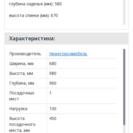
глубина сиденья (мм): 580
высота спинки (мм): 670
высота подлокотника от сиденья (мм): 190
Характеристики:
Ширина сиденья между подлокотниками (мм):
спереди 550, сзади 500
Производитель
Нижегородмебель
основная ткань: Musk 160 (серо-бежевый)
иск.замша
Ширина, мм
680
Опоры: лакированное дерево 200/180мм
Высота, мм
980
Глубина, мм
960
*Дополнительную информацию о том, как купить
Посадочных
1
Кресло для отдыха Болеро ТК 195
уточняйте у
мест
нашего менеджера по телефону
+79292022735
.
Нагрузка
100
**Цены на официальном сайте
100диванов.com
Высота
450
действительны только для интернет-магазина
и
могут отличаться от цен в розничных магазинах-
посадочного
салонах сети!
места, мм