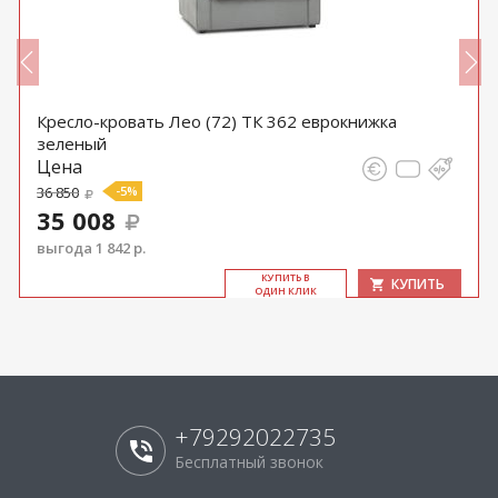
Кресло-кровать Лео (72) ТК 362 еврокнижка
зеленый
Цена
36 850
-5%
35 008
выгода 1 842 р.
КУ­ПИТЬ В
КУПИТЬ
ОДИН КЛИК
+79292022735
Бесплатный звонок