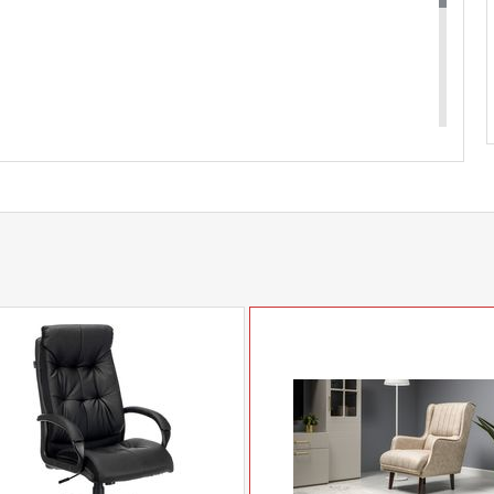
купить
Кресло Сэм люкс
уточняйте у нашего
com
действительны только для интернет-
ичных магазинах-салонах сети!