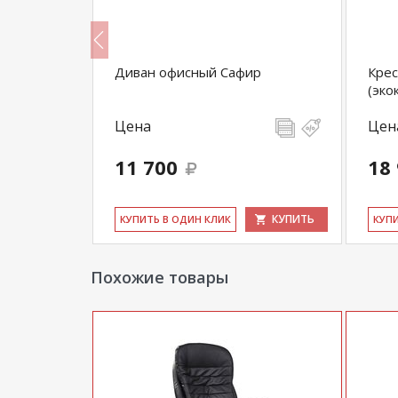
-006
Диван офисный Сафир
Крес
(эко
Цена
Цен
11 700
18
КУПИТЬ
КУПИТЬ
КУ­ПИТЬ В ОДИН КЛИК
КУ­П
Похожие товары