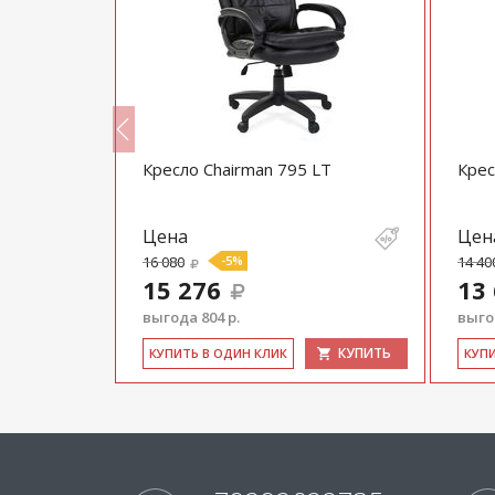
X-550"
Кресло Chairman 795 LT
Крес
Цена
Цен
16 080
-5%
14 40
15 276
13
выгода 804 р.
выгод
КУПИТЬ
КУПИТЬ
КУ­ПИТЬ В ОДИН КЛИК
КУ­П