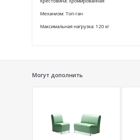
Крестовина: Хромированная
Механизм: Топ-ган
Максимальная нагрузка: 120 кг
*Дополнительную информацию о том, как 
менеджера по телефону
+79292022735
.
**Цены на официальном сайте
100диванов.
магазина
и могут отличаться от цен в розн
Могут дополнить