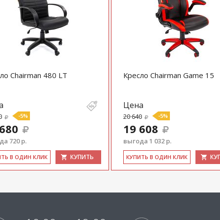
ло Chairman 480 LT
Кресло Chairman Game 15
а
Цена
0
-5%
20 640
-5%
 680
19 608
а 720 р.
выгода 1 032 р.
КУПИТЬ
КУ
ИТЬ В ОДИН КЛИК
КУ­ПИТЬ В ОДИН КЛИК