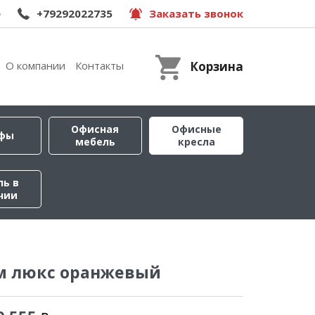
e
+79292022735
Заказать звонок
О компании
Контакты
Корзина
Офисная
Офисные
фы
мебель
кресла
ль в
чии
эм люкс оранжевый