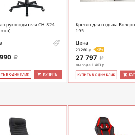
ло руководителя CH-824
Кресло для отдыха Болеро
кожа)
195
а
Цена
29 260
-5%
 990
27 797
выгода 1 463 р.
КУПИТЬ
ИТЬ В ОДИН КЛИК
КУ
КУ­ПИТЬ В ОДИН КЛИК