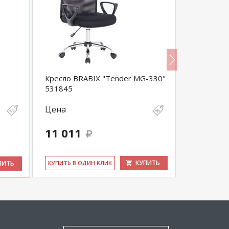
Кресло BRABIX "Tender MG-330"
Стул Изо 
531845
Цена
Цена
3 630
-
11 011
3 449
выгода 181 
КУПИТЬ
ПИТЬ
КУ­ПИТЬ В ОДИН КЛИК
КУ­ПИТЬ В 