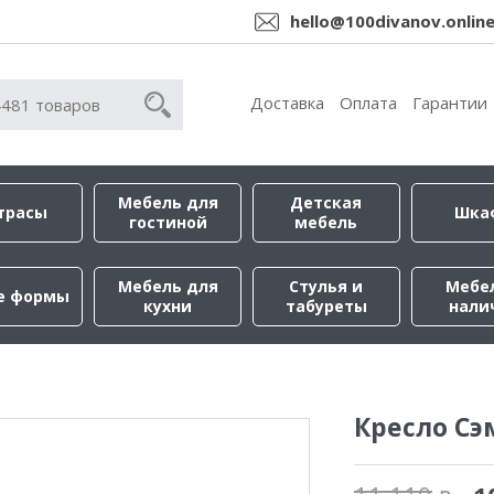
hello@100divanov.onlin
Доставка
Оплата
Гарантии
Мебель для
Детская
трасы
Шка
гостиной
мебель
Мебель для
Стулья и
Мебе
е формы
кухни
табуреты
нали
Кресло С