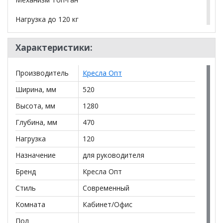
Нагрузка до 120 кг
Характеристики:
*Дополнительную информацию о том, как купить
Кресло Гармония велюр
уточняйте у нашего
менеджера по телефону
+79292022735
.
Производитель
Кресла Опт
**Цены на официальном сайте
100диванов.com
Ширина, мм
520
действительны только для интернет-магазина
и
могут отличаться от цен в розничных магазинах-
Высота, мм
1280
салонах сети!
Глубина, мм
470
Нагрузка
120
Назначение
для руководителя
Бренд
Кресла Опт
Стиль
Современный
Комната
Кабинет/Офис
Пол