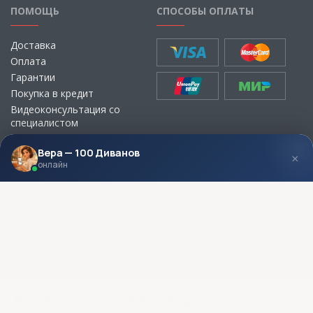
ПОМОЩЬ
СПОСОБЫ ОПЛАТЫ
Доставка
Оплата
Гарантии
Покупка в кредит
Видеоконсультация со
специалистом
Выбор ткани для мебели без
визита в магазин
Вера — 100 Диванов
×
онлайн
МЫ В СОЦСЕТЯХ
КОНТАКТЫ
Написать директору
Адреса магазинов
Пункты самовывоза
Контакты
Мы заботимся о вашей конфиденциальности