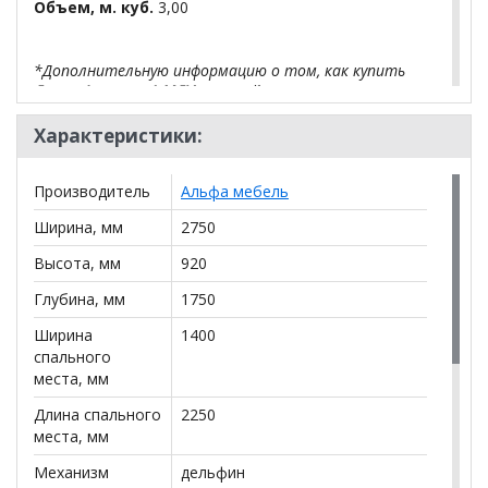
Объем, м. куб.
3,00
*Дополнительную информацию о том, как купить
Диван Антарес 1 МДУ
уточняйте у нашего
менеджера по телефону
+79292022735
.
Характеристики:
**Цены на официальном сайте
100диванов.com
действительны только для интернет-магазина
и
Производитель
Альфа мебель
могут отличаться от цен в розничных магазинах-
салонах сети!
Ширина, мм
2750
Высота, мм
920
Глубина, мм
1750
Ширина
1400
спального
места, мм
Длина спального
2250
места, мм
Механизм
дельфин