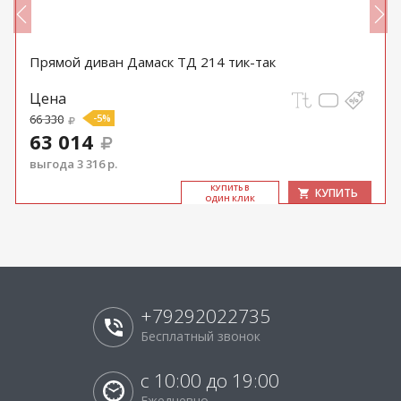
Прямой диван Дамаск ТД 214 тик-так
Цена
66 330
-5%
63 014
выгода 3 316 р.
КУ­ПИТЬ В
КУПИТЬ
ОДИН КЛИК
+79292022735
Бесплатный звонок
с 10:00 до 19:00
Ежедневно