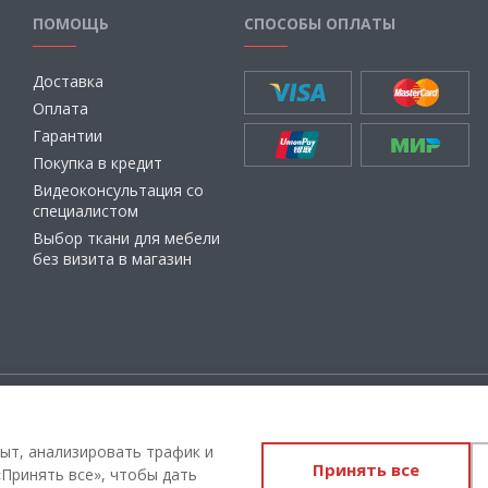
ПОМОЩЬ
СПОСОБЫ ОПЛАТЫ
Доставка
Оплата
Гарантии
Покупка в кредит
Видеоконсультация со
специалистом
Выбор ткани для мебели
без визита в магазин
ащищены
Администрация Сайта не несет о
материалы, их содержание, качест
ыт, анализировать трафик и
Принять все
Вы принимаете условия
политики
Принять все», чтобы дать
соглашения
каждый раз, когда ос