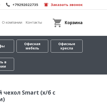
e
+79292022735
Заказать звонок
О компании
Контакты
Корзина
Офисная
Офисные
фы
мебель
кресла
ль в
чии
чехол Smart (х/б с
и)