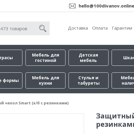
hello@100divanov.onlin
Доставка
Оплата
Гарантии
Мебель для
Детская
трасы
Шка
гостиной
мебель
Мебель для
Стулья и
Мебе
е формы
кухни
табуреты
нали
 чехол Smart (х/б с резинками)
Защитный 
резинкам