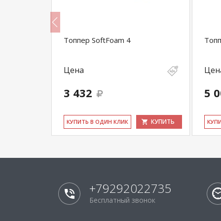
Топпер SoftFoam 4
Топ
Цена
Цен
3 432
5 
КУПИТЬ
КУПИТЬ
КУ­ПИТЬ В ОДИН КЛИК
КУ­П
+79292022735
Бесплатный звонок