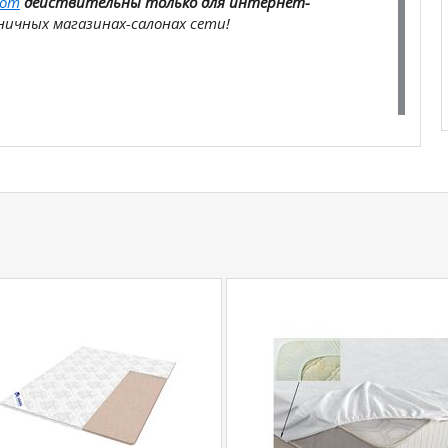
com
действительны только для интернет-
ичных магазинах-салонах сети!