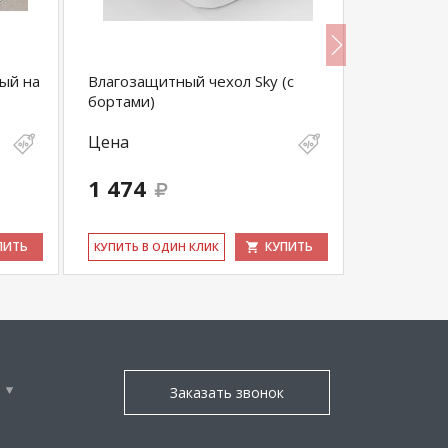
ый на
Влагозащитный чехол Sky (с
Наматрас
бортами)
резинке
Цена
Цена
1 474
1 800
ПИТЬ
КУПИТЬ
КУ­ПИТЬ В ОДИН КЛИК
КУ­ПИТЬ В 
Заказать звонок