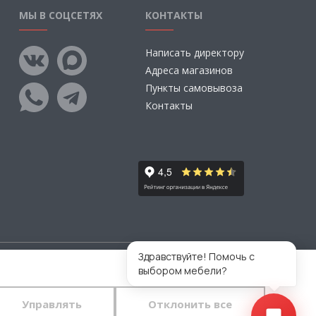
МЫ В СОЦСЕТЯХ
КОНТАКТЫ
Написать директору
Адреса магазинов
Пункты самовывоза
Контакты
Здравствуйте! Помочь с
выбором мебели?
тветственности за размещаемые Пользователями
во.
Управлять
Отклонить все
 конфиденциальности
и
пользовательского
тавляете свои данные в любой форме обратной связи