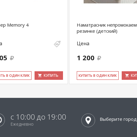
пер Memory 4
Наматрасник непромокаем
резинке (детский)
а
Цена
005
1 200
КУПИТЬ
КУ
ИТЬ В ОДИН КЛИК
КУ­ПИТЬ В ОДИН КЛИК
с 10:00 до 19:00
Выберите город
Ежедневно