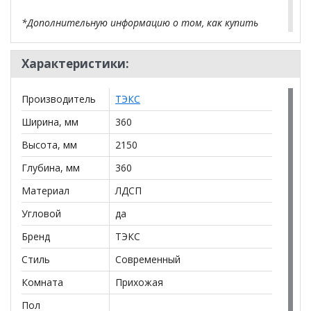
*Дополнительную информацию о том, как купить
Угловое завершение-2 Денвер
уточняйте у нашего
менеджера по телефону
+79292022735
.
Характеристики:
**Цены на официальном сайте
100диванов.com
действительны только для интернет-магазина
и
Производитель
ТЭКС
могут отличаться от цен в розничных магазинах-
салонах сети!
Ширина, мм
360
Высота, мм
2150
Глубина, мм
360
Материал
ЛДСП
Угловой
да
Бренд
ТЭКС
Стиль
Современный
Комната
Прихожая
Пол