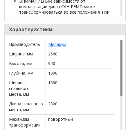
ВНИМАНИЕ! Вне зависимости от
комплектации диван САН-РЕМО может
трансформироваться во все положения. При
этом после трансформации будет меняться
оттенок ткани.
Характеристики:
Важно! Обивка дивана согласовывается с
менеджером.
Производитель
Миларум
Ширина, мм
2660
*Дополнительную информацию о том, как купить
Диван Сан-Ремо (выдвижной поворотный)
Высота, мм
900
уточняйте у нашего менеджера по телефону
Глубина, мм
1000
+79292022735
.
Ширина
1600
**Цены на официальном сайте
100диванов.com
спального
действительны только для интернет-магазина
и
места, мм
могут отличаться от цен в розничных магазинах-
салонах сети!
Длина спального
2300
места, мм
Механизм
поворотный
трансформации