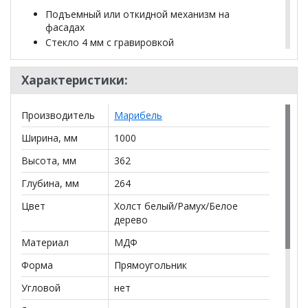
Подъемный или откидной механизм на
фасадах
Стекло 4 мм с гравировкой
Ручка металлическая
Характеристики:
*Дополнительную информацию о том, как купить
Полка для книг навесная ШиК-12 Уголок школьника 2
Производитель
Марибель
уточняйте у нашего менеджера по телефону
+79292022735
.
Ширина, мм
1000
Высота, мм
362
**Цены на официальном сайте
100диванов.com
действительны только для интернет-магазина
и
Глубина, мм
264
могут отличаться от цен в розничных магазинах-
салонах сети!
Цвет
Холст белый/Рамух/Белое
дерево
Материал
МДФ
Форма
Прямоугольник
Угловой
нет