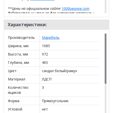
**Цены на официальном сайте
100диванов.com
действительны только для интернет-магазина
и
могут отличаться от цен в розничных магазинах-
салонах сети!
Характеристики:
Производитель
Марибель
Ширина, мм
1085
Высота, мм
972
Глубина, мм
465
Цвет
сандал белый/рамух
Материал
ЛДСП
Количество
3
ящиков
Форма
Прямоугольник
Угловой
нет