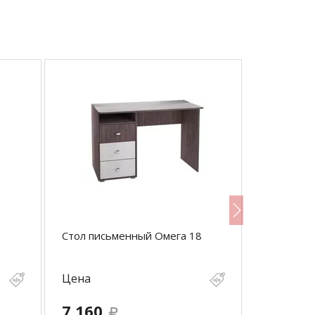
Стол письменный Омега 18
Кровать о
омега 18
Цена
Цена
7 160
Нет в н