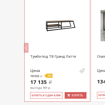
и тип 1
Тумба под ТВ Гранд Латте
Спал
Цена
Цен
18 036
-5%
13
17 135
выгода 901 р.
КУПИТЬ
КУПИТЬ
КУ­П
КУ­ПИТЬ В ОДИН КЛИК