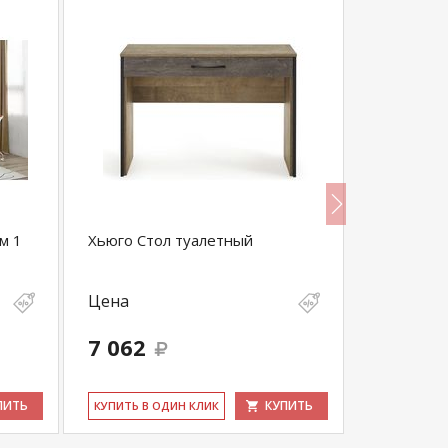
м 1
Хьюго Стол туалетный
Спальный 
Цена
Цена
7 062
68 650
ПИТЬ
КУПИТЬ
КУ­ПИТЬ В ОДИН КЛИК
КУ­ПИТЬ В 