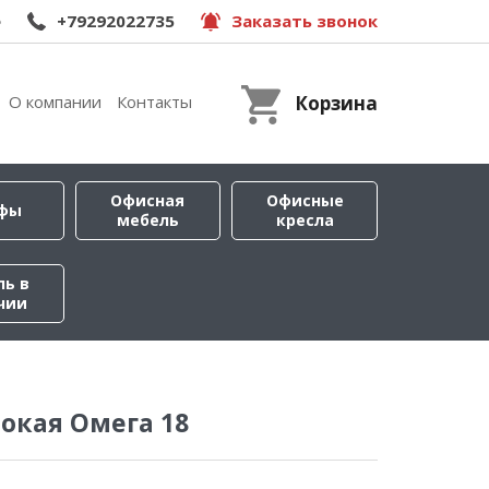
e
+79292022735
Заказать звонок
О компании
Контакты
Корзина
Офисная
Офисные
фы
мебель
кресла
ль в
чии
окая Омега 18