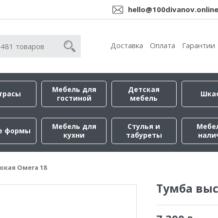
hello@100divanov.onlin
Доставка
Оплата
Гарантии
Мебель для
Детская
трасы
Шка
гостиной
мебель
Мебель для
Стулья и
Мебе
е формы
кухни
табуреты
нали
окая Омега 18
Тумба выс