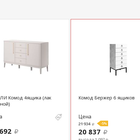
ЛИ Комод 4ящика (лак
Комод Бержер 6 ящиков
ной)
а
Цена
21 934
-5%
 692
20 837
выгода 1 097 р.