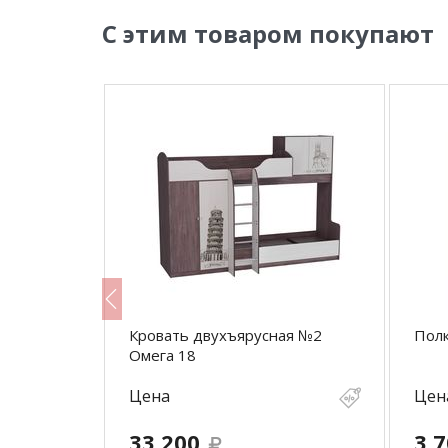
С этим товаром покупают
 18
Кровать двухъярусная №2
Полк
Омега 18
Цена
Цен
33 200
3 