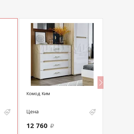
Комод Ким
BRASS ко
Цена
Цена
12 760
22 363