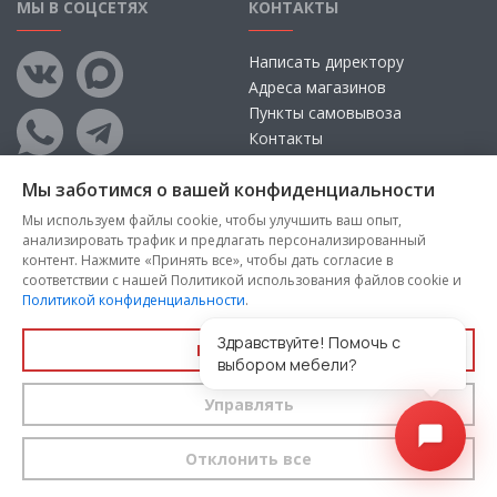
МЫ В СОЦСЕТЯХ
КОНТАКТЫ
Написать директору
Адреса магазинов
Пункты самовывоза
Контакты
Мы заботимся о вашей конфиденциальности
Мы используем файлы cookie, чтобы улучшить ваш опыт,
анализировать трафик и предлагать персонализированный
контент. Нажмите «Принять все», чтобы дать согласие в
соответствии с нашей Политикой использования файлов cookie и
Политикой конфиденциальности
.
Copyright © 2026, ООО «100 Диванов» — Все права защищены
Администрация Сайта не несет ответственности за
Здравствуйте! Помочь с
Принять все
размещаемые Пользователями материалы, их содержание,
выбором мебели?
качество.
Управлять
Вы принимаете условия
политики конфиденциальности
и
пользовательского соглашения
каждый раз, когда оставляете
свои данные в любой форме обратной связи на сайте
100диванов.com
Отклонить все