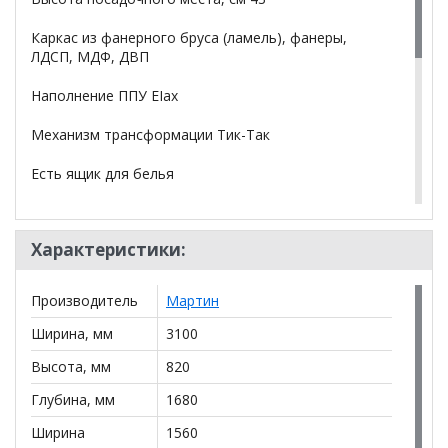
Каркас из фанерного бруса (ламель), фанеры,
ЛДСП, МДФ, ДВП
Наполнение ППУ EIax
Механизм трансформации Тик-Так
Есть ящик для белья
Декоративные подушки в комплекте
Характеристики:
*Дополнительную информацию о том, как купить
Большой диван Мартин КОМФОРТ c оттоманкой
Производитель
Мартин
уточняйте у нашего менеджера по телефону
+79292022735
.
Ширина, мм
3100
**Цены на официальном сайте
Высота, мм
820
100диванов.com
действительны только для интернет-магазина
и
Глубина, мм
1680
могут отличаться от цен в розничных магазинах-
салонах сети!
Ширина
1560