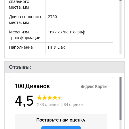
спального
места, мм
Длина спального
2750
места, мм
Механизм
тик-так/пантограф
трансформации
Наполнение
ППУ Elax
Посадочных
3
мест
Отзывы:
Наличие короба
да
Форма
Угловой
Наличие спинки
да
Наличие
да
подлокотников
Декоративные
да
подушки