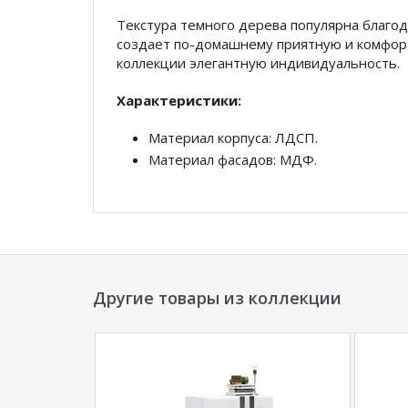
Текстура темного дерева популярна благо
создает по-домашнему приятную и комфорт
коллекции элегантную индивидуальность.
Характеристики:
Материал корпуса: ЛДСП.
Материал фасадов: МДФ.
Размер
: (Ш*В*Д) 1640*900*2200 мм
*Дополнительную информацию о том, как 
основанием
уточняйте у нашего менеджера
Другие товары из коллекции
**Цены на официальном сайте
100диванов.
магазина
и могут отличаться от цен в розн