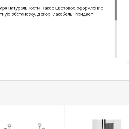
даря натуральности. Такое цветовое оформление
ную обстановку. Декор "лакобель" придаёт
купить
Кровать Магнолия 1,6 с ортопедическим
 по телефону
+79292022735
.
com
действительны только для интернет-
ичных магазинах-салонах сети!