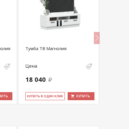
нолия
Тумба ТВ Магнолия
Стол жур
Цена
Цена
18 040
15 290
ПИТЬ
КУПИТЬ
КУ­ПИТЬ В ОДИН КЛИК
КУ­ПИТЬ В 