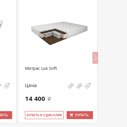
Матрас Lux Soft
Матрас Lax
Цена
Цена
14 400
16 401
ПИТЬ
КУПИТЬ
КУ­ПИТЬ В ОДИН КЛИК
КУ­ПИТЬ В 