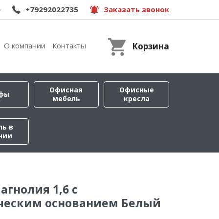
e
+79292022735
Заказать звонок
О компании
Контакты
Корзина
Офисная
Офисные
фы
мебель
кресла
ль в
чии
агнолия 1,6 с
ческим основанием Белый