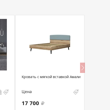
Кровать с мягкой вставкой Амали
Кровать 
Цена
Цена
17 700
7 400