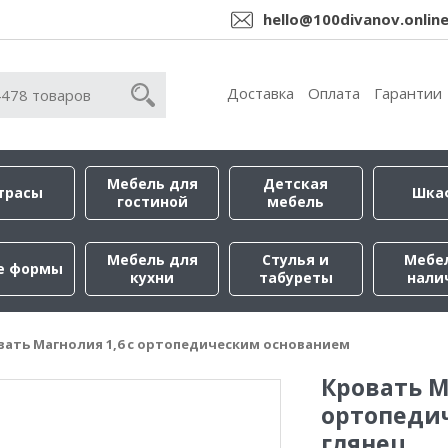
hello@100divanov.onlin
Доставка
Оплата
Гарантии
Мебель для
Детская
трасы
Шка
гостиной
мебель
Мебель для
Стулья и
Мебе
е формы
кухни
табуреты
нали
вать Магнолия 1,6 с ортопедическим основанием
Кровать М
ортопеди
глянец