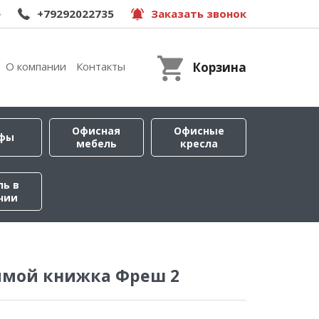
e
+79292022735
Заказать звонок
О компании
Контакты
Корзина
Офисная
Офисные
фы
мебель
кресла
ль в
чии
ямой книжка Фреш 2