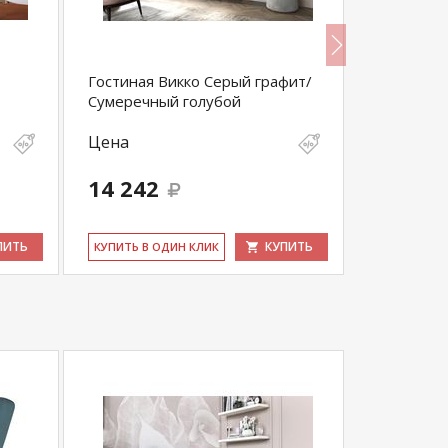
Гостиная Викко Серый графит/
Гостиная 
Сумеречный голубой
Артизан
Цена
Цена
14 242
14 124
ПИТЬ
КУПИТЬ
КУ­ПИТЬ В ОДИН КЛИК
КУ­ПИТЬ В 