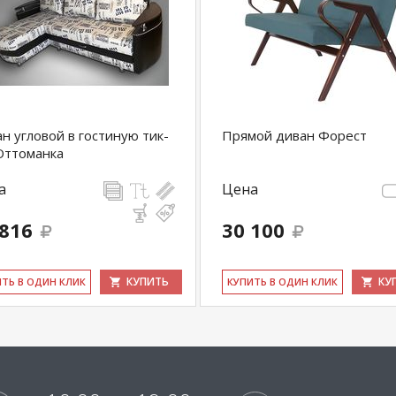
н угловой в гостиную тик-
Прямой диван Форест
Оттоманка
а
Цена
 816
30 100
КУПИТЬ
КУ
ИТЬ В ОДИН КЛИК
КУ­ПИТЬ В ОДИН КЛИК