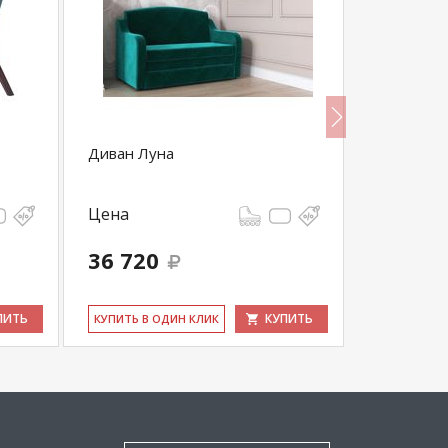
Диван Луна
Диван угл
Цена
Цена
36 720
73 830
ПИТЬ
КУПИТЬ
КУ­ПИТЬ В ОДИН КЛИК
КУ­ПИТЬ В 