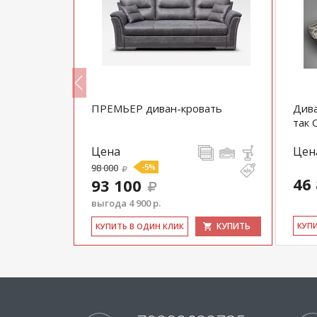
ПРЕМЬЕР диван-кровать
Дива
так 
Цена
Цен
98 000
-5%
46
93 100
выгода 4 900 р.
КУПИТЬ
КУПИТЬ
КУ­П
КУ­ПИТЬ В ОДИН КЛИК