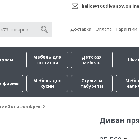
hello@100divanov.onlin
Доставка
Оплата
Гарантии
Мебель для
Детская
трасы
Шка
гостиной
мебель
Мебель для
Стулья и
Мебе
е формы
кухни
табуреты
нали
ямой книжка Фреш 2
Диван пр