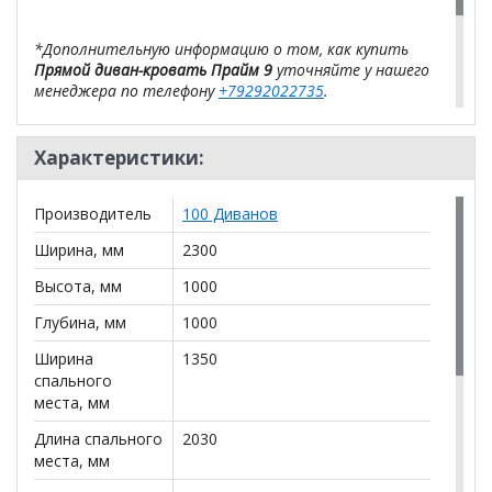
*Дополнительную информацию о том, как купить
Прямой диван-кровать Прайм 9
уточняйте у нашего
менеджера по телефону
+79292022735
.
**Цены на официальном сайте
100диванов.com
действительны только для интернет-магазина
и
Характеристики:
могут отличаться от цен в розничных магазинах-
салонах сети!
Производитель
100 Диванов
Ширина, мм
2300
Высота, мм
1000
Глубина, мм
1000
Ширина
1350
спального
места, мм
Длина спального
2030
места, мм