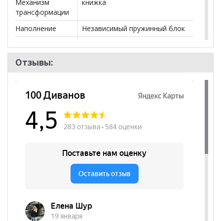
Механизм
книжка
трансформации
Наполнение
Независимый пружинный блок
Посадочных
3
мест
Отзывы:
Наличие короба
да
Форма
Прямой
Наличие спинки
да
Наличие
да
подлокотников
Съёмный чехол
нет
Декоративные
нет
подушки
Бренд
100 Диванов
Стиль
Современный
Комната
Гостиная