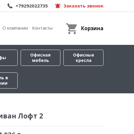
e
+79292022735
Заказать звонок
О компании
Контакты
Корзина
Офисная
Офисные
фы
мебель
кресла
ль в
чии
иван Лофт 2