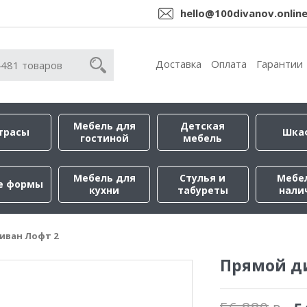
hello@100divanov.onlin
Доставка
Оплата
Гарантии
Мебель для
Детская
трасы
Шка
гостиной
мебель
Мебель для
Стулья и
Мебе
е формы
кухни
табуреты
нали
иван Лофт 2
Прямой д