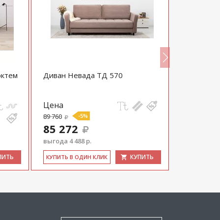
октем
Диван Невада ТД 570
Диван Лай
Цена
Цена
89 760
-5%
28 800
85 272
23 040
выгода 4 488 р.
выгода 5 76
ПИТЬ
КУПИТЬ
КУ­ПИТЬ В ОДИН КЛИК
КУ­ПИТЬ В 