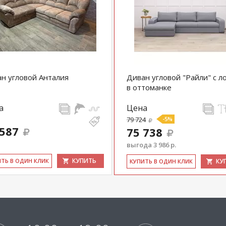
н угловой Анталия
Диван угловой "Райли" с л
в оттоманке
а
Цена
79 724
-5%
 587
75 738
выгода 3 986 р.
КУПИТЬ
ИТЬ В ОДИН КЛИК
КУ
КУ­ПИТЬ В ОДИН КЛИК