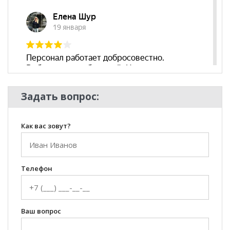
Съёмный чехол
нет
Декоративные
нет
подушки
Бренд
Форрест
Стиль
Эко-стиль, Современный,
Скандинавский
Задать вопрос:
Комната
Гостиная
Как вас зовут?
Телефон
Ваш вопрос