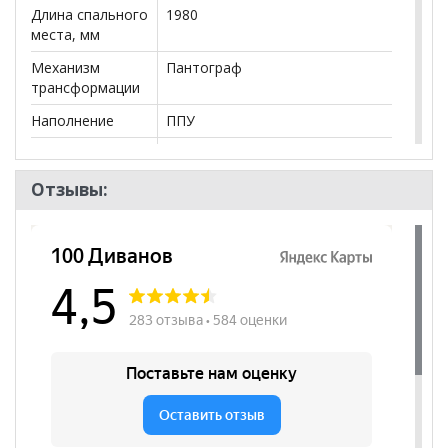
Длина спального
1980
места, мм
Механизм
Пантограф
трансформации
Наполнение
ППУ
Ящики
нет
Посадочных
3
Отзывы:
мест
Наличие короба
да
Форма
Прямой
Наличие спинки
да
Высота
460
посадочного
места, мм
Наличие
да
подлокотников