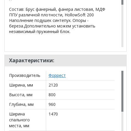
Состав: Брус фанерный, фанера листовая, МДФ
ППУ различной плотности, HollowSoft 200
Наполнение подушек синтепух. Опоры -
береза.Дополнительно можем установить
независимый пружинный блок.
Возможно изменение длины спального места
и ширины подлокотников.
Характеристики:
*Дополнительную информацию о том, как купить
Производитель
Форрест
Прямой диван Фьорд
уточняйте у нашего
менеджера по телефону
+79292022735
.
Ширина, мм
2120
**Цены на официальном сайте
100диванов.com
Высота, мм
800
действительны только для интернет-магазина
и
Глубина, мм
960
могут отличаться от цен в розничных магазинах-
салонах сети!
Ширина
1470
спального
места, мм