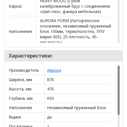
HEAVY WOOD (Сухой
Каркас
калиброванный брус с соединением
«Шип-паз», фанера мебельная)
AURORA FORM (Латофлексное
основание, независимый пружинный
Наполнение
блок 100мм, термополотно, ППУ
марки 30EL 25-плотность, 45-
жесткость)
Ножки
Пластиковые
Характеристики:
Бельевой
Короб - ЛДСП, дно короба - ЛДСП
ящик
Производитель
Аврора
Вес
25 кг
Ширина, мм
870
изделия
Высота, мм
470
Объем
0.5 м³
Глубина, мм
650
*Дополнительную информацию о том, как купить
Пуф в гостиную "Левел"
уточняйте у нашего
Наполнение
Независимый пружинный блок
менеджера по телефону
+79292022735
.
Ящики
да
**Цены на официальном сайте
100диванов.com
Посадочных
1