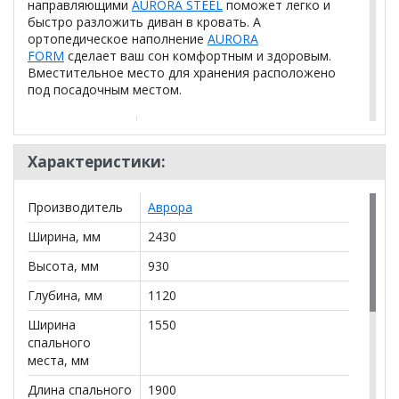
направляющими
AURORA STEEL
поможет легко и
быстро разложить диван в кровать. А
ортопедическое наполнение
AURORA
FORM
сделает ваш сон комфортным и здоровым.
Вместительное место для хранения расположено
под посадочным местом.
Механизм
Тик-так
Независимый пружинный блок
Характеристики:
Наполнение
(НПБ)
Металлокаркас с гарантией 67
Производитель
Аврора
Каркас
месяцев
Ширина, мм
2430
Диваны по
Диваны для сна
назначению
Высота, мм
930
Общие
Глубина, мм
1120
габариты
2430 × 1120 × 930
Ширина
1550
дивана (Ш * Г *
спального
В)
места, мм
Механизм
Тик-так
Длина спального
1900
трансформации