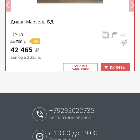
Диван Марсель БД
Цена
44 700
-5%
42 465
выгода 2 235 р.
КУ­ПИТЬ В
КУПИТЬ
ОДИН КЛИК
+79292022735
Бесплатный звонок
с 10:00 до 19:00
Ежедневно