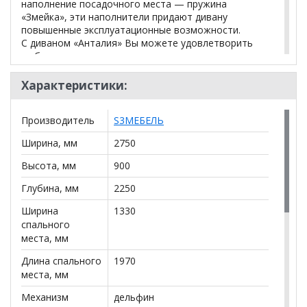
наполнение посадочного места — пружина
«Змейка», эти наполнители придают дивану
повышенные эксплуатационные возможности.
С диваном «Анталия» Вы можете удовлетворить
любые желания в создании интерьера, т.к. этот
диван модульный! В зависимости от того большая
комната или маленькая Вы можете из модулей
Характеристики:
собрать большой угловой диван, диван с
оттоманкой, малый угловой диван, дополнить его
Производитель
S3МЕБЕЛЬ
креслом или кресло-кроватью.
Ширина, мм
2750
Высота, мм
900
*Дополнительную информацию о том, как купить
Глубина, мм
2250
Диван угловой Анталия
уточняйте у нашего
Ширина
1330
менеджера по телефону
+79292022735
.
спального
места, мм
**Цены на официальном сайте
100диванов.com
действительны только для интернет-магазина
и
Длина спального
1970
могут отличаться от цен в розничных магазинах-
места, мм
салонах сети!
Механизм
дельфин