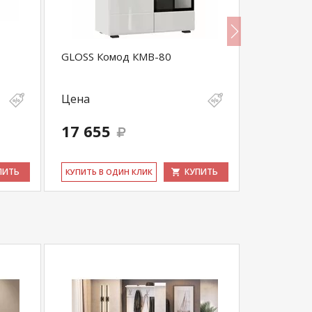
GLOSS Комод КМВ-80
GLOSS Шк
Цена
Цена
17 655
9 770
ПИТЬ
КУПИТЬ
КУ­ПИТЬ В ОДИН КЛИК
КУ­ПИТЬ В 