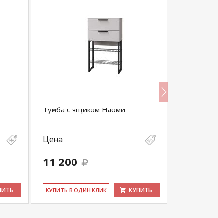
Тумба с ящиком Наоми
Тумба с м
2
Цена
Цена
11 200
5 600
ПИТЬ
КУПИТЬ
КУ­ПИТЬ В ОДИН КЛИК
КУ­ПИТЬ В 