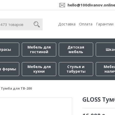
hello@100divanov.onlin
Доставка
Оплата
Гарантии
Мебель для
Детская
трасы
Шка
гостиной
мебель
Мебель для
Стулья и
Мебе
е формы
кухни
табуреты
нали
 Тумба для ТВ-200
GLOSS Тум