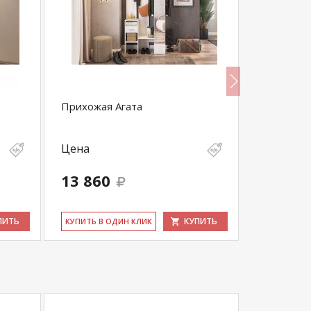
Прихожая Агата
Прихожая
Цена
Цена
13 860
19 420
ПИТЬ
КУПИТЬ
КУ­ПИТЬ В ОДИН КЛИК
КУ­ПИТЬ В 