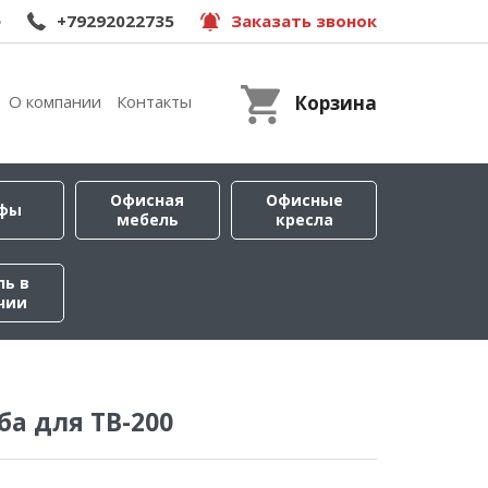
e
+79292022735
Заказать звонок
О компании
Контакты
Корзина
Офисная
Офисные
фы
мебель
кресла
ль в
чии
ба для ТВ-200