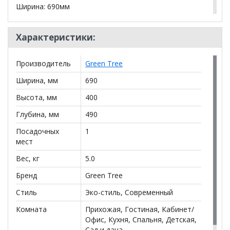
Ширина: 690мм
Глубина: 490 мм
Характеристики:
Высота: 400 мм
Производитель
Green Tree
Вес: 5.5 кг
Ширина, мм
690
Цвет каркаса: Берёза белая
Высота, мм
400
Вариант обивки: Экокожа шоколад
Глубина, мм
490
Посадочных
1
*Дополнительную информацию о том, как купить
мест
Пуф Сайма 304
уточняйте у нашего менеджера по
телефону
+79292022735
.
Вес, кг
5.0
Бренд
Green Tree
**Цены на официальном сайте
100диванов.com
действительны только для интернет-магазина
и
Стиль
Эко-стиль, Современный
могут отличаться от цен в розничных магазинах-
салонах сети!
Комната
Прихожая, Гостиная, Кабинет/
Офис, Кухня, Спальня, Детская,
Сад и дача