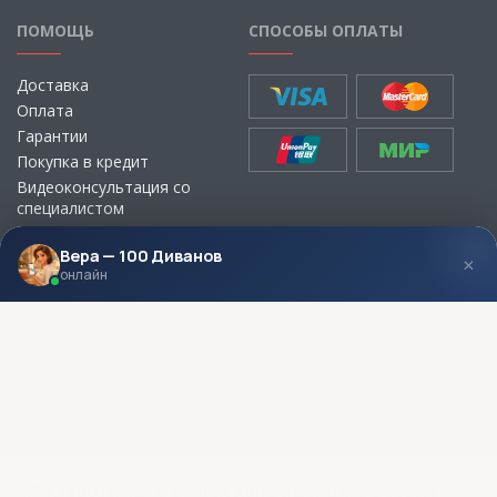
ПОМОЩЬ
СПОСОБЫ ОПЛАТЫ
Доставка
Оплата
Гарантии
Покупка в кредит
Видеоконсультация со
специалистом
Выбор ткани для мебели без
визита в магазин
Вера — 100 Диванов
×
онлайн
МЫ В СОЦСЕТЯХ
КОНТАКТЫ
Написать директору
Адреса магазинов
Пункты самовывоза
Контакты
Мы заботимся о вашей конфиденциальности