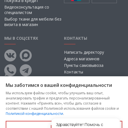
Покупка в кредит
Видеоконсультация со
специалистом
Выбор ткани для мебели без
визита в магазин
МЫ В СОЦСЕТЯХ
КОНТАКТЫ
Написать директору
Адреса магазинов
Пункты самовывоза
Контакты
Мы заботимся о вашей конфиденциальности
Мы используем файлы cookie, чтобы улучшить ваш опыт,
анализировать трафик и предлагать персонализированный
контент. Нажмите «Принять все», чтобы дать согласие в
соответствии с нашей Политикой использования файлов cookie и
Политикой конфиденциальности
.
Copyright © 2026, ООО «100 Диванов» — Все права защищены
Администрация Сайта не несет ответственности за
Здравствуйте! Помочь с
Принять все