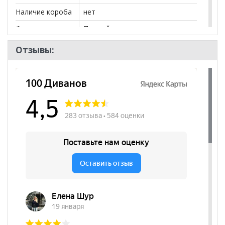
могут отличаться от цен в розничных магазинах-
Наличие короба
нет
салонах сети!
Форма
Прямой
Наличие спинки
да
Отзывы:
Цвет сидения
Синий
Нагрузка
150
Вес, кг
15.0
Наличие
да
подлокотников
Съёмный чехол
нет
Декоративные
нет
подушки
Бренд
Green Tree
Стиль
Эко-стиль, Современный
Комната
Гостиная, Кабинет/Офис