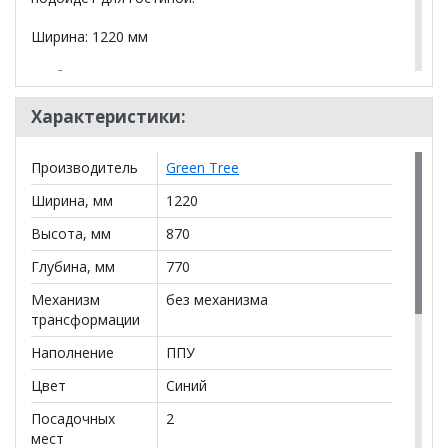
Ширина: 1220 мм
Глубина: 770 мм
Высота: 870 мм
Характеристики:
Вес: 15 кг
Производитель
Green Tree
Нагрузка на диван: 150 кг
Ширина, мм
1220
Упаковка:
Количество пакетов 1 шт Общий вес
Высота, мм
870
20,3 кг Объем 1,01 м. куб.
Глубина, мм
770
Механизм
без механизма
трансформации
*Дополнительную информацию о том, как купить
Наполнение
ППУ
Прямой диван Форест
уточняйте у нашего
менеджера по телефону
Цвет
Синий
+79292022735
.
Посадочных
2
**Цены на официальном сайте
100диванов.com
мест
действительны только для интернет-магазина
и