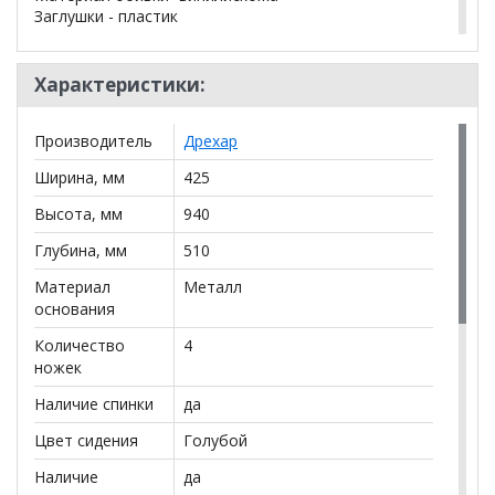
Заглушки - пластик
*Дополнительную информацию о том, как купить
Характеристики:
Стул Бистро светло-голубой
уточняйте у нашего
менеджера по телефону
+79292022735
.
Производитель
Дрехар
**Цены на официальном сайте
100диванов.com
Ширина, мм
425
действительны только для интернет-магазина
и
могут отличаться от цен в розничных магазинах-
Высота, мм
940
салонах сети!
Глубина, мм
510
Материал
Металл
основания
Количество
4
ножек
Наличие спинки
да
Цвет сидения
Голубой
Наличие
да