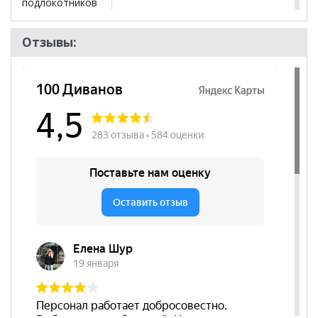
подлокотников
Размер
425*940*510
Отзывы:
Регулировка по
да
высоте
Цвет основания
Серый
Материал
Винилискожа
сиденья
Бренд
Дрехар
Стиль
Современный
Комната
Кухня
Пол