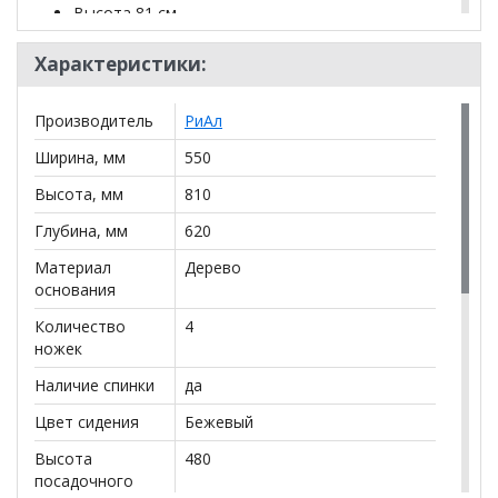
Высота 81 см
Глубина ПМ 50 см
Характеристики:
Ширина ПМ 45 см
Высота ПМ 48 см
Производитель
РиАл
*Дополнительную информацию о том, как купить
Ширина, мм
550
Стул "Виола"
уточняйте у нашего менеджера по
телефону
+79292022735
.
Высота, мм
810
Глубина, мм
620
**Цены на официальном сайте
100диванов.com
действительны только для интернет-магазина
и
Материал
Дерево
могут отличаться от цен в розничных магазинах-
основания
салонах сети!
Количество
4
ножек
Наличие спинки
да
Цвет сидения
Бежевый
Высота
480
посадочного