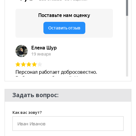
Вес, кг
25.0
Модульный
нет
Наличие
да
подлокотников
Съёмный чехол
нет
Декоративные
да
подушки
Бренд
ARSKO
Стиль
Эко-стиль
Комната
Гостиная
Задать вопрос:
Как вас зовут?