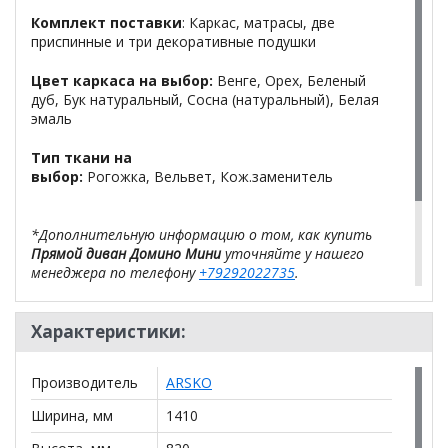
Комплект поставки
: Каркас, матрасы, две
приспинные и три декоративные подушки
Цвет каркаса на выбор:
Венге, Орех, Беленый
дуб, Бук натуральный, Сосна (натуральный), Белая
эмаль
Тип ткани на
выбор:
Рогожка, Вельвет, Кож.заменитель
*Дополнительную информацию о том, как купить
Прямой диван Домино Мини
уточняйте у нашего
менеджера по телефону
+79292022735
.
**Цены на официальном сайте
100диванов.com
Характеристики:
действительны только для интернет-магазина
и
могут отличаться от цен в розничных магазинах-
салонах сети!
Производитель
ARSKO
Ширина, мм
1410