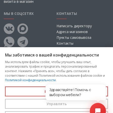
визита в магазин
МЫ В СОЦСЕТЯХ
КОНТАКТЫ
Написать директору
Адреса магазинов
Пункты самовывоза
Контакты
Мы заботимся о вашей конфиденциальности
Мы используем файлы cookie, чтобы улучшить ваш опыт,
анализировать трафик и предлагать персонализированный
контент. Нажмите «Принять все», чтобы дать согласие в
соответствии с нашей Политикой использования файлов cookie и
Политикой конфиденциальности
.
Copyright © 2026, ООО «100 Диванов» — Все права защищены
Администрация Сайта не несет ответственности за
Здравствуйте! Помочь с
Принять все
размещаемые Пользователями материалы, их содержание,
выбором мебели?
качество.
Управлять
Вы принимаете условия
политики конфиденциальности
и
пользовательского соглашения
каждый раз, когда оставляете
свои данные в любой форме обратной связи на сайте