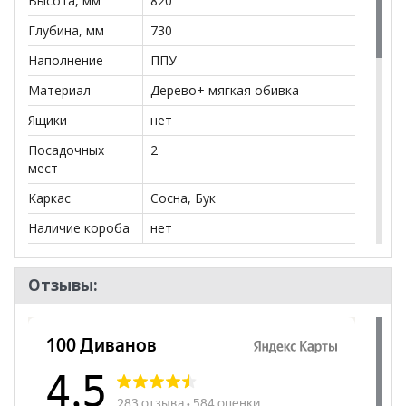
Высота, мм
820
Глубина, мм
730
Наполнение
ППУ
Материал
Дерево+ мягкая обивка
Ящики
нет
Посадочных
2
мест
Каркас
Сосна, Бук
Наличие короба
нет
Форма
Прямой
Отзывы:
Наличие спинки
да
Нагрузка
140
Высота
420
посадочного
места, мм