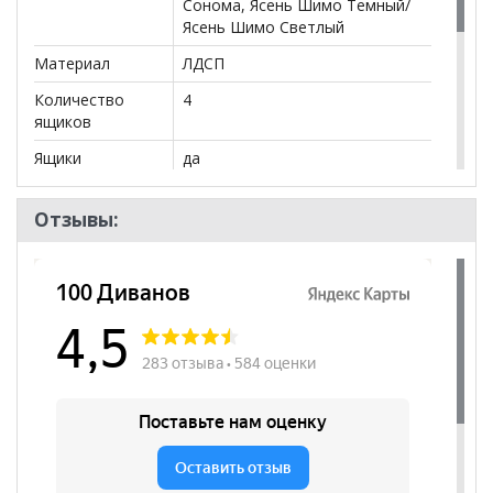
Сонома, Ясень Шимо Темный/
Ясень Шимо Светлый
Материал
ЛДСП
Количество
4
ящиков
Ящики
да
Бренд
Эко Мебель
Отзывы:
Стиль
Современный
Комната
Прихожая, Гостиная, Кабинет/
Офис, Кухня, Спальня, Детская,
Сад и дача
Пол