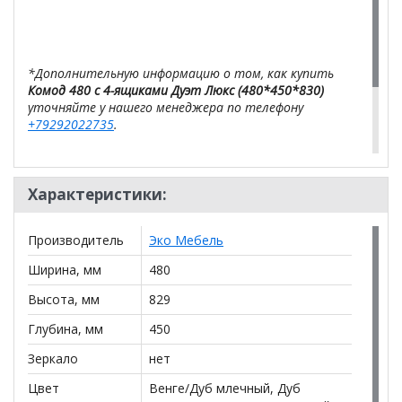
*Дополнительную информацию о том, как купить
Комод 480 с 4-ящиками Дуэт Люкс (480*450*830)
уточняйте у нашего менеджера по телефону
+79292022735
.
**Цены на официальном сайте
100диванов.com
действительны только для интернет-магазина
и
Характеристики:
могут отличаться от цен в розничных магазинах-
салонах сети!
Производитель
Эко Мебель
Ширина, мм
480
Высота, мм
829
Глубина, мм
450
Зеркало
нет
Цвет
Венге/Дуб млечный, Дуб