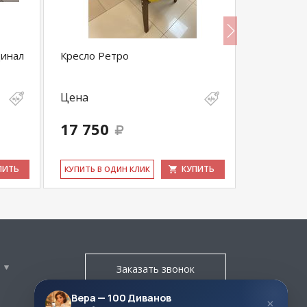
динал
Кресло Ретро
Диван Дж
Цена
Цена
17 750
28 900
ПИТЬ
КУПИТЬ
КУ­ПИТЬ В ОДИН КЛИК
КУ­ПИТЬ В 
Заказать звонок
Вера — 100 Диванов
×