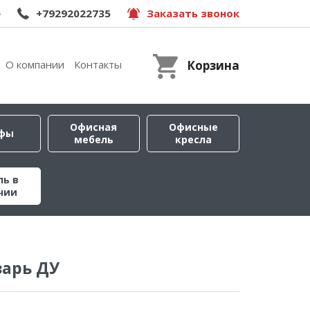
e
+79292022735
Заказать звонок
О компании
Контакты
Корзина
Офисная
Офисные
фы
мебель
кресла
ль в
чии
зарь ДУ