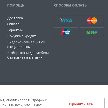
ПОМОЩЬ
СПОСОБЫ ОПЛАТЫ
Доставка
Оплата
Гарантии
Покупка в кредит
Видеоконсультация со
специалистом
Выбор ткани для мебели
без визита в магазин
ащищены
Администрация Сайта не несет о
материалы, их содержание, качест
ыт, анализировать трафик и
Принять все
Вы принимаете условия
политики
Принять все», чтобы дать
соглашения
каждый раз, когда ос