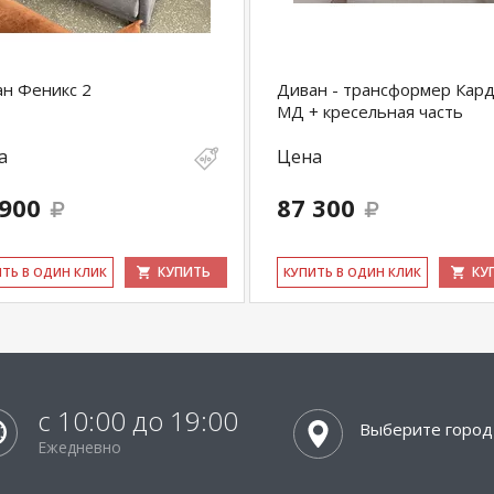
н Феникс 2
Диван - трансформер Кар
МД + кресельная часть
а
Цена
 900
87 300
КУПИТЬ
КУ
ИТЬ В ОДИН КЛИК
КУ­ПИТЬ В ОДИН КЛИК
с 10:00 до 19:00
Выберите город
Ежедневно