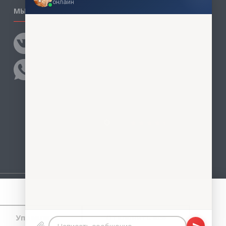
онлайн
МЫ В СОЦСЕТЯХ
КОНТАКТЫ
Написать директору
Адреса магазинов
Пункты самовывоза
Контакты
тветственности за размещаемые Пользователями
во.
Управлять
Отклонить все
 конфиденциальности
и
пользовательского
тавляете свои данные в любой форме обратной связи