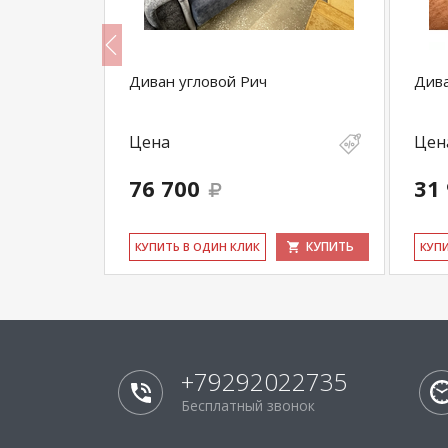
Диван угловой Рич
Дива
Цена
Цен
76 700
31
КУПИТЬ
КУПИТЬ
КУ­ПИТЬ В ОДИН КЛИК
КУ­П
+79292022735
Бесплатный звонок