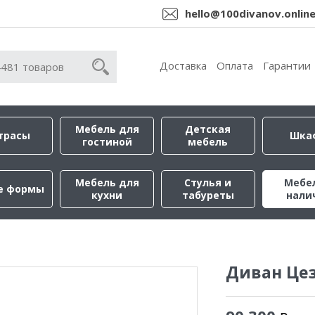
hello@100divanov.onlin
Доставка
Оплата
Гарантии
Мебель для
Детская
трасы
Шка
гостиной
мебель
Мебель для
Стулья и
Мебе
е формы
кухни
табуреты
нали
Диван Це