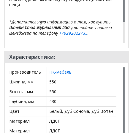
вещи.
*Дополнительную информацию о том, как купить
Штерн Стол журнальный 550
уточняйте у нашего
менеджера по телефону
+79292022735
.
**Цены на официальном сайте
100диванов.com
действительны только для интернет-магазина
и
могут отличаться от цен в розничных магазинах-
Характеристики:
салонах сети!
Производитель
НК-мебель
Ширина, мм
550
Высота, мм
550
Глубина, мм
430
Цвет
Белый, Дуб Сонома, Дуб Вотан
Материал
ЛДСП
Материал
ЛДСП