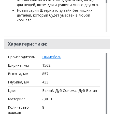
для вещей, шкаф для игрушек и много другого.
Новая серия Штерн это дизайн без лишних
деталей, который будет уместен в любой
комнате.
*Дополнительную информацию о том, как купить
Штерн Комод Т-6
уточняйте у нашего менеджера по
Характеристики:
телефону
+79292022735
.
**Цены на официальном сайте
100диванов.com
Производитель
НК-мебель
действительны только для интернет-магазина
и
могут отличаться от цен в розничных магазинах-
Ширина, мм
1562
салонах сети!
Высота, мм
857
Глубина, мм
433
Цвет
Белый, Дуб Сонома, Дуб Вотан
Материал
ЛДСП
Количество
8
ящиков