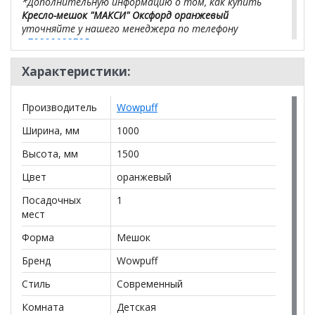
*Дополнительную информацию о том, как купить
Кресло-мешок "МАКСИ" Оксфорд оранжевый
уточняйте у нашего менеджера по телефону
+79292022735
.
**Цены на официальном сайте
100диванов.com
Характеристики:
действительны только для интернет-магазина
и
могут отличаться от цен в розничных магазинах-
Производитель
Wowpuff
салонах сети!
Ширина, мм
1000
Высота, мм
1500
Цвет
оранжевый
Посадочных
1
мест
Форма
Мешок
Бренд
Wowpuff
Стиль
Современный
Комната
Детская