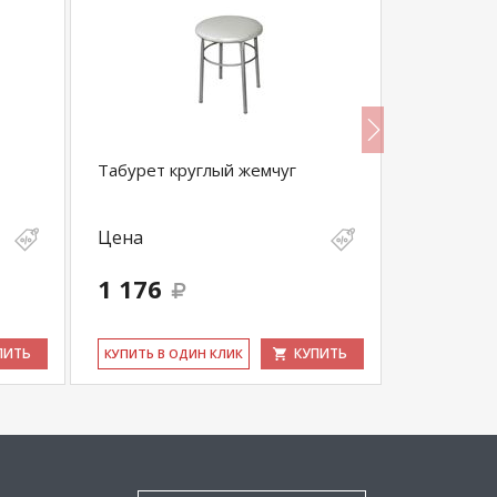
Табурет круглый жемчуг
Табурет к
Цена
Цена
1 176
882
ПИТЬ
КУПИТЬ
КУ­ПИТЬ В ОДИН КЛИК
КУ­ПИТЬ В 