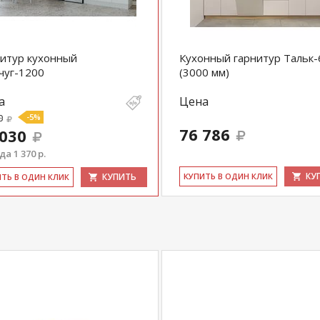
итур кухонный
Кухонный гарнитур Тальк-
чуг-1200
(3000 мм)
а
Цена
0
-5%
76 786
 030
а 1 370 р.
КУ
КУПИТЬ
КУ­ПИТЬ В ОДИН КЛИК
ИТЬ В ОДИН КЛИК