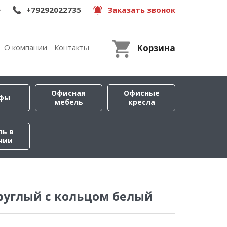
e
+79292022735
Заказать звонок
О компании
Контакты
Корзина
Офисная
Офисные
фы
мебель
кресла
ль в
чии
руглый с кольцом белый