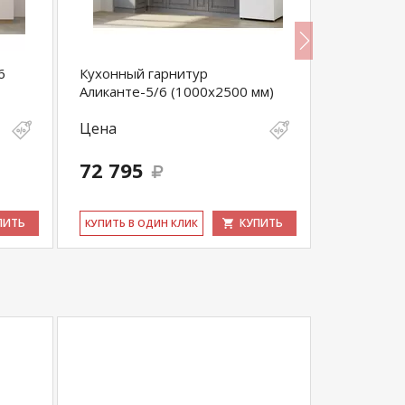
6
Кухонный гарнитур
Гарнитур
Аликанте-5/6 (1000х2500 мм)
Цена
Цена
34 100
72 795
32 395
выгода 1 70
ПИТЬ
КУПИТЬ
КУ­ПИТЬ В ОДИН КЛИК
КУ­ПИТЬ В 