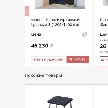
Дели-1000
Кухонный гарнитур Океания
Гарн
Кристалл-3 (1200х1400 мм)
Жем
Цена
Цен
27 40
46 230
26
выгод
КУПИТЬ
КУПИТЬ
КУ­ПИТЬ В ОДИН КЛИК
КУ­П
Похожие товары