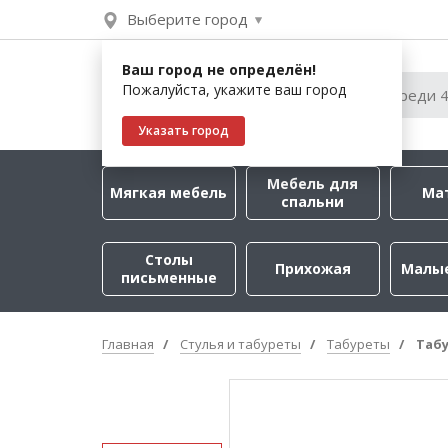
Выберите город
Ваш город не определён!
Пожалуйста, укажите ваш город
Указать город
Мебель для
Мягкая мебель
Ма
спальни
Столы
Прихожая
Малы
письменные
Главная
Стулья и табуреты
Табуреты
Табу