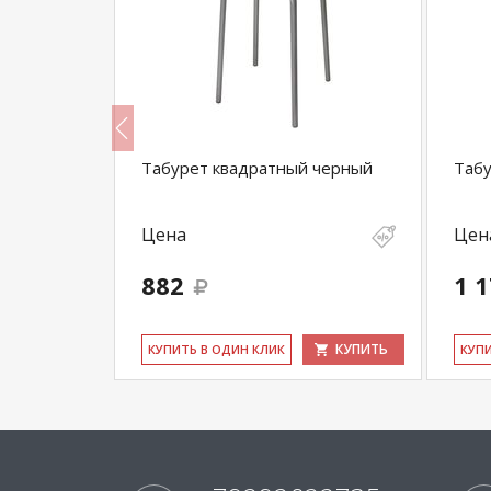
ольцом
Табурет квадратный черный
Табу
Цена
Цен
882
1 
КУПИТЬ
КУПИТЬ
КУ­ПИТЬ В ОДИН КЛИК
КУ­П