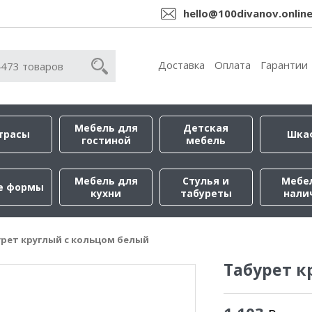
hello@100divanov.onlin
Доставка
Оплата
Гарантии
Мебель для
Детская
трасы
Шка
гостиной
мебель
Мебель для
Стулья и
Мебе
е формы
кухни
табуреты
нали
рет круглый с кольцом белый
Табурет к