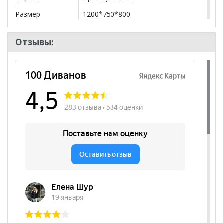
Размер
1200*750*800
Форма ножек
Изогнутые
Отзывы:
Цвет основания
Коричневый
Цвет
Коричневый
столешницы
Изображение
Да
фотопечати
Бренд
РиАл
Стиль
Эко-стиль, Современный
Комната
Кухня
Пол