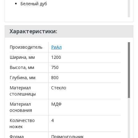
Беленый дуб
*Дополнительную информацию о том, как купить
Стол "Грация 1,2" (опоры изогнутые массив)
Характеристики:
уточняйте у нашего менеджера по телефону
+79292022735
.
Производитель
РиАл
**Цены на официальном сайте
100диванов.com
действительны только для интернет-магазина
и
Ширина, мм
1200
могут отличаться от цен в розничных магазинах-
Высота, мм
750
салонах сети!
Глубина, мм
800
Материал
Стекло
столешницы
Материал
МДФ
основания
Количество
4
ножек
Форма
Прямоугольник