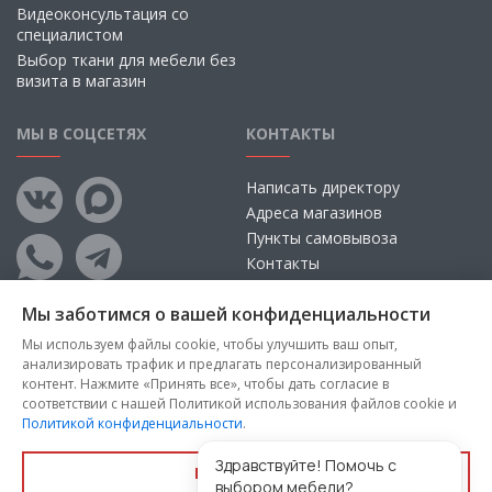
Видеоконсультация со
специалистом
Выбор ткани для мебели без
визита в магазин
МЫ В СОЦСЕТЯХ
КОНТАКТЫ
Написать директору
Адреса магазинов
Пункты самовывоза
Контакты
Мы заботимся о вашей конфиденциальности
Мы используем файлы cookie, чтобы улучшить ваш опыт,
анализировать трафик и предлагать персонализированный
контент. Нажмите «Принять все», чтобы дать согласие в
соответствии с нашей Политикой использования файлов cookie и
Политикой конфиденциальности
.
Copyright © 2026, ООО «100 Диванов» — Все права защищены
Администрация Сайта не несет ответственности за
Здравствуйте! Помочь с
Принять все
размещаемые Пользователями материалы, их содержание,
выбором мебели?