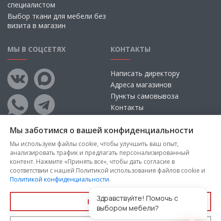
специалистом
Выбор ткани для мебели без
визита в магазин
МЫ В СОЦСЕТЯХ
КОНТАКТЫ
Написать директору
Адреса магазинов
Пункты самовывоза
Контакты
Мы заботимся о вашей конфиденциальности
Мы используем файлы cookie, чтобы улучшить ваш опыт,
анализировать трафик и предлагать персонализированный
контент. Нажмите «Принять все», чтобы дать согласие в
соответствии с нашей Политикой использования файлов cookie и
Политикой конфиденциальности
.
Copyright © 2026, ООО «100 Диванов» — Все права защищены
Администрация Сайта не несет ответственности за
Здравствуйте! Помочь с
Принять все
размещаемые Пользователями материалы, их содержание,
выбором мебели?
качество.