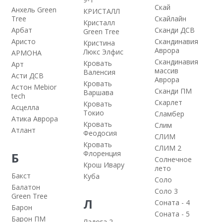
Скай
Анхель Green
КРИСТАЛЛ
Tree
Скайлайн
Кристалл
Арбат
Сканди ДСВ
Green Tree
Аристо
Скандинавия
Кристина
Аврора
Люкс Элфис
АРМОНА
Скандинавия
Кровать
Арт
массив
Валенсия
Асти ДСВ
Аврора
Кровать
Астон Mebior
Сканди ПМ
Варшава
tech
Скарлет
Кровать
Асцелла
Токио
Сламбер
Атика Аврора
Кровать
Слим
Атлант
Феодосия
СЛИМ
Кровать
СЛИМ 2
Флоренция
Б
Солнечное
Крош Ивару
лето
Бакст
Куба
Соло
Балатон
Соло 3
Green Tree
Л
Соната - 4
Барон
Соната - 5
Барон ПМ
Ладога 2