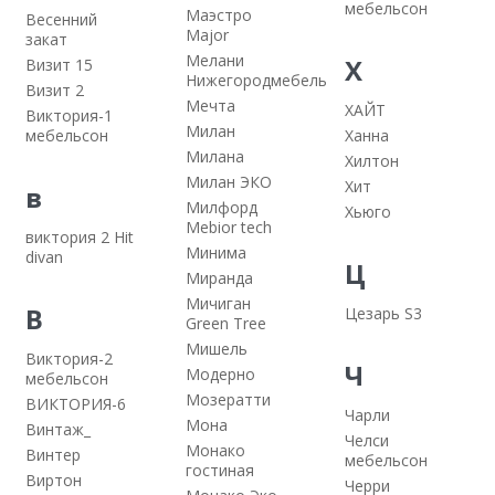
мебельсон
Маэстро
Весенний
Major
закат
Мелани
Х
Визит 15
Нижегородмебель
Визит 2
Мечта
ХАЙТ
Виктория-1
Милан
мебельсон
Ханна
Милана
Хилтон
Милан ЭКО
Хит
в
Милфорд
Хьюго
Mebior tech
виктория 2 Hit
Минима
divan
Ц
Миранда
Мичиган
В
Цезарь S3
Green Tree
Мишель
Виктория-2
Ч
Модерно
мебельсон
Мозератти
ВИКТОРИЯ-6
Чарли
Мона
Винтаж_
Челси
Монако
Винтер
мебельсон
гостиная
Виртон
Черри