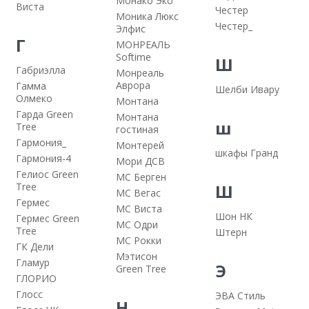
Монако Эко
Виста
Честер
Моника Люкс
Честер_
Элфис
Г
МОНРЕАЛЬ
Softime
Ш
Габриэлла
Монреаль
Аврора
Гамма
Шелби Ивару
Олмеко
Монтана
Гарда Green
Монтана
ш
Tree
гостиная
Гармония_
Монтерей
шкафы Гранд
Гармония-4
Мори ДСВ
Гелиос Green
МС Берген
Tree
Ш
МС Вегас
Гермес
МС Виста
Шон НК
Гермес Green
МС Одри
Tree
Штерн
МС Рокки
ГК Дели
Мэтисон
Гламур
Э
Green Tree
ГЛОРИО
Глосс
ЭВА Стиль
Н