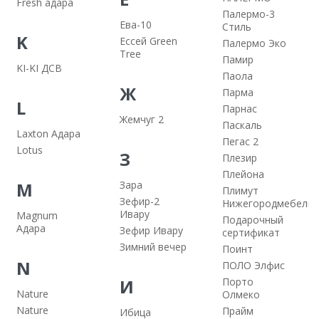
Fresh адара
Палермо-3
Ева-10
Стиль
K
Ессей Green
Палермо Эко
Tree
Памир
KI-KI ДСВ
Паола
Ж
Парма
L
Парнас
Жемчуг 2
Паскаль
Laxton Адара
Пегас 2
Lotus
З
Плезир
Плейона
M
Зара
Плимут
Зефир-2
Нижегородмебель
Ивару
Magnum
Подарочный
Адара
Зефир Ивару
сертификат
Зимний вечер
Поинт
N
ПОЛО Элфис
И
Порто
Nature
Олмеко
Nature
Прайм
Ибица