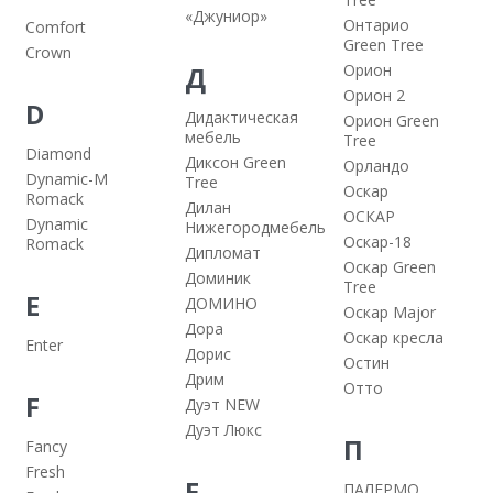
«Джуниор»
Онтарио
Comfort
Green Tree
Crown
Д
Орион
Орион 2
D
Дидактическая
Орион Green
мебель
Tree
Diamond
Диксон Green
Орландо
Dynamic-M
Tree
Оскар
Romack
Дилан
ОСКАР
Dynamic
Нижегородмебель
Оскар-18
Romack
Дипломат
Оскар Green
Доминик
Tree
E
ДОМИНО
Оскар Major
Дора
Оскар кресла
Enter
Дорис
Остин
Дрим
Отто
F
Дуэт NEW
Дуэт Люкс
П
Fancy
Fresh
Е
ПАЛЕРМО