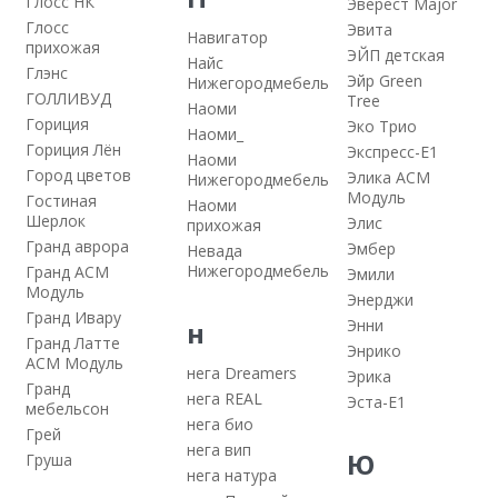
Глосс НК
Эверест Major
Глосс
Эвита
Навигатор
прихожая
ЭЙП детская
Найс
Глэнс
Эйр Green
Нижегородмебель
ГОЛЛИВУД
Tree
Наоми
Гориция
Эко Трио
Наоми_
Гориция Лён
Экспресс-E1
Наоми
Город цветов
Элика АСМ
Нижегородмебель
Модуль
Гостиная
Наоми
Шерлок
Элис
прихожая
Гранд аврора
Эмбер
Невада
Нижегородмебель
Гранд АСМ
Эмили
Модуль
Энерджи
Гранд Ивару
н
Энни
Гранд Латте
Энрико
АСМ Модуль
нега Dreamers
Эрика
Гранд
нега REAL
Эста-E1
мебельсон
нега био
Грей
нега вип
Ю
Груша
нега натура