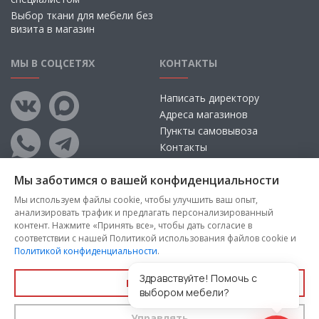
Выбор ткани для мебели без
визита в магазин
МЫ В СОЦСЕТЯХ
КОНТАКТЫ
Написать директору
Адреса магазинов
Пункты самовывоза
Контакты
Мы заботимся о вашей конфиденциальности
Мы используем файлы cookie, чтобы улучшить ваш опыт,
анализировать трафик и предлагать персонализированный
контент. Нажмите «Принять все», чтобы дать согласие в
соответствии с нашей Политикой использования файлов cookie и
Политикой конфиденциальности
.
Copyright © 2026, ООО «100 Диванов» — Все права защищены
Администрация Сайта не несет ответственности за
Здравствуйте! Помочь с
Принять все
размещаемые Пользователями материалы, их содержание,
выбором мебели?
качество.
Управлять
Вы принимаете условия
политики конфиденциальности
и